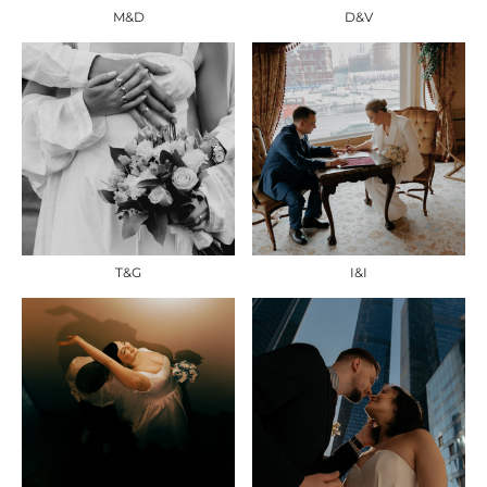
M&D
D&V
T&G
I&I