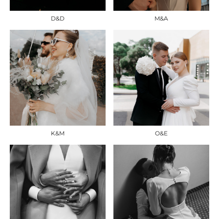
D&D
M&A
K&M
O&E